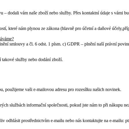
uvu – dodali vám
naše zboží nebo služby
. Přes kontaktní údaje s vámi 
stí, které nám plynou ze zákona (hlavně pro účetní a daňové účely,pří
váváme?
lnění smlouvy a čl. 6 odst. 1 písm. c) GDPR – plnění naší právní povinn
í takové služby nebo dodání zboží.
, použijeme vaši e-mailovou adresu pro rozesílku našich novinek.
rých službách informační společnosti, pokud jste nám to při nákupu ne
liv odhlásit prostřednictvím e-mailu nebo nás kontaktujte na e-mailu