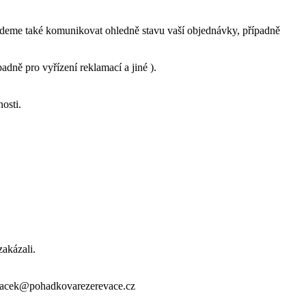
budeme také komunikovat ohledně stavu vaší objednávky, případně
padně pro vyřízení reklamací a
jiné
).
osti.
zakázali.
: ptacek@pohadkovarezerevace.cz