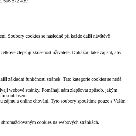
č. 606 572 439
ení. Soubory cookies se následně při každé další návštěvě
elkově zlepšují zkušenost uživatele. Dokážou také zajistit, aby
alší základní funkčnosti stránek. Tato kategorie cookies se nedá
oužívají webové stránky. Pomáhají nám zlepšovat způsob, jakým
ozím souhlasem.
emu zájmu a online chování. Tyto soubory spouštíme pouze s Vaším
ajům shromažďovaným cookies na webových stránkách.