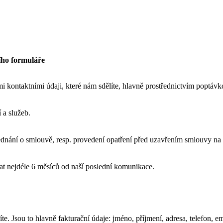
ího formuláře
 kontaktními údaji, které nám sdělíte, hlavně prostřednictvím poptávko
 a služeb.
ednání o smlouvě, resp. provedení opatření před uzavřením smlouvy na 
t nejdéle 6 měsíců od naší poslední komunikace.
e. Jsou to hlavně fakturační údaje: jméno, příjmení, adresa, telefon, em