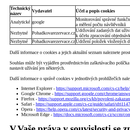
Technický
Vydavatel
Účel a popis cookies
název
Monitorování správné funkčn
Analytické
google
a měření počtu návštěvníků
Udržování zadaných dat uživ
Nezbytné
Pohadkovarezervace.cz
k účelu zpracování objednáv
Nezbytné
Pohadkovarezervace.cz
Udržení položek vložených d
Další informace o cookies a jejich aktuální seznam naleznete pros
Souhlas může být vyjádřen prostřednictvím zaškrtávacího políčka 
nastavit užívání jen některých.
Další informace o správě cookies v jednotlivých prohlížečích nal
Internet Explorer -
https://support.microsoft.com/cs-cz/hel
Google Chrome -
https://support.google.com/chrome/a
Firefox -
https://support.mozilla.org/cs/kb/povoleni-zakaza
Safari -
https://support.apple.com/cs-cz/guide/safari/sfri11
Opera -
https://help.opera.com/cs/latest/security-and-privacy
Microsoft Edge -
https://docs.microsoft.com/cs-cz/sccm/co
V.Vaše práva v souvislosti se