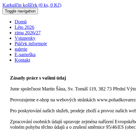
Karkulčin košíček (
0
ks,
0
Kč)
Toggle navigation
Domů
Léto 2026
zima 2026/27
Vstupenky
Ptáček informuje
galerie
E-samoška
Kontakt
Zásady práce s vašimi údaj
Jsme společnost Martin Šána, Sv. Tomáš 119, 382 73 Přední Výt
Provozujeme e-shop na webových stránkách www.pohadkovarez
Pro poskytování
našich služeb, prodeje zboží
a provoz našich web
Zpracování osobních údajů upravuje zejména nařízení Evropského
volném pohybu těchto údajů a o zrušení směrnice 95/46/ES (obe