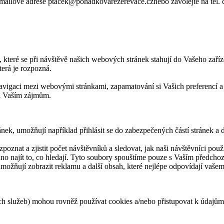
-mailové adrese ptacek@pohadkovarezerevace.cznebo zavolejte na tel. 
 které se při návštěvě našich webových stránek stahují do Vašeho zaříz
terá je rozpozná.
avigaci mezi webovými stránkami, zapamatování si Vašich preferencí a c
 a Vaším zájmům.
nek, umožňují například přihlásit se do zabezpečených částí stránek a d
zpoznat a zjistit počet návštěvníků a sledovat, jak naši návštěvníci p
dno najít to, co hledají. Tyto soubory spouštíme pouze s Vaším předch
 umožňují zobrazit reklamu a další obsah, které nejlépe odpovídají vaš
rních služeb) mohou rovněž používat cookies a/nebo přistupovat k úd