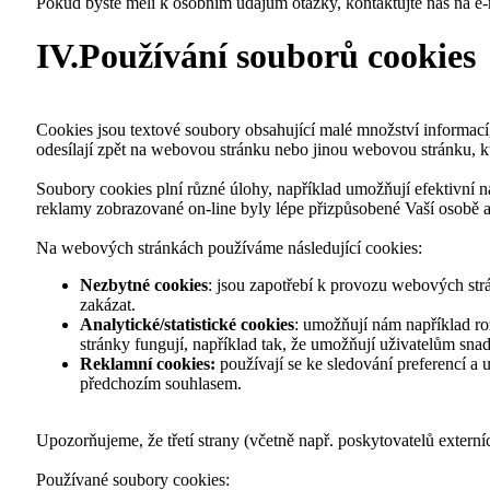
Pokud byste měli k osobním údajům otázky, kontaktujte nás na e
IV.Používání souborů cookies
Cookies jsou textové soubory obsahující malé množství informací,
odesílají zpět na webovou stránku nebo jinou webovou stránku, k
Soubory cookies plní různé úlohy, například umožňují efektivní n
reklamy zobrazované on-line byly lépe přizpůsobené Vaší osobě
Na webových stránkách používáme následující cookies:
Nezbytné cookies
: jsou zapotřebí k provozu webových strá
zakázat.
Analytické/statistické cookies
: umožňují nám například ro
stránky fungují, například tak, že umožňují uživatelům sna
Reklamní cookies:
používají se ke sledování preferencí a
předchozím souhlasem.
Upozorňujeme, že třetí strany (včetně např. poskytovatelů exte
Používané soubory cookies: