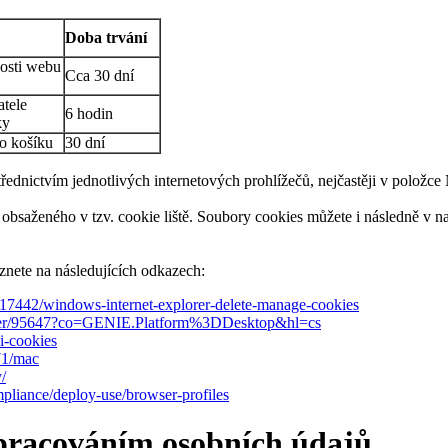
Doba trvání
osti webu
Cca 30 dní
atele
6 hodin
ky
o košíku
30 dní
třednictvím jednotlivých internetových prohlížečů, nejčastěji v položce 
obsaženého v tzv. cookie liště. Soubory cookies můžete i následně v na
eznete na následujících odkazech:
p/17442/windows-internet-explorer-delete-manage-cookies
nswer/95647?co=GENIE.Platform%3DDesktop&hl=cs
ni-cookies
471/mac
/
mpliance/deploy-use/browser-profiles
 zpracováním osobních údajů