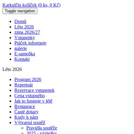
Karkulčin košíček (
0
ks,
0
Kč)
Toggle navigation
Domů
Léto 2026
zima 2026/27
Vstupenky
Ptáček informuje
galerie
E-samoška
Kontakt
Léto 2026
Program 2026
Repertoár
Rezervace vstupenek
Cena vstupného
Jak to funguje v létě
Restaurace
Časté dotazy
Kudy k nám
Výtvarná soutěž
Pravidla soutěže
2025 - výsledky