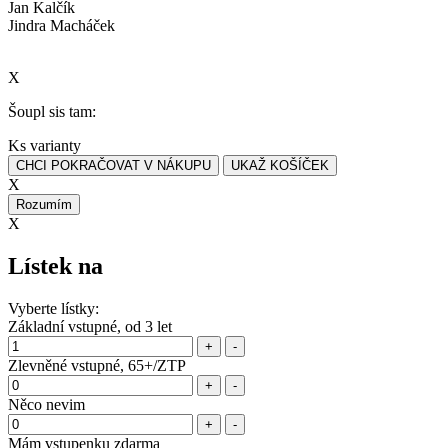
Jan Kalčík
Jindra Macháček
X
Šoupl sis tam:
Ks varianty
CHCI POKRAČOVAT V NÁKUPU
UKAŽ KOŠÍČEK
X
Rozumím
X
Lístek na
Vyberte lístky:
Základní vstupné, od 3 let
+
-
Zlevněné vstupné, 65+/ZTP
+
-
Něco nevim
+
-
Mám vstupenku zdarma