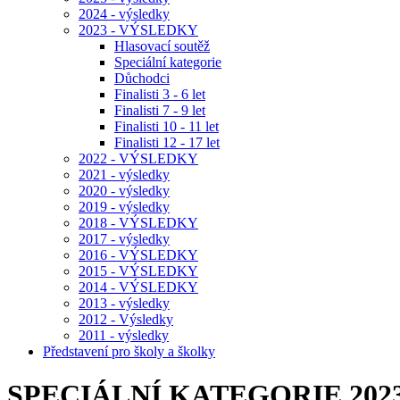
2024 - výsledky
2023 - VÝSLEDKY
Hlasovací soutěž
Speciální kategorie
Důchodci
Finalisti 3 - 6 let
Finalisti 7 - 9 let
Finalisti 10 - 11 let
Finalisti 12 - 17 let
2022 - VÝSLEDKY
2021 - výsledky
2020 - výsledky
2019 - výsledky
2018 - VÝSLEDKY
2017 - výsledky
2016 - VÝSLEDKY
2015 - VÝSLEDKY
2014 - VÝSLEDKY
2013 - výsledky
2012 - Výsledky
2011 - výsledky
Představení pro školy a školky
SPECIÁLNÍ KATEGORIE 202