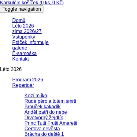
Karkulčin košíček (
0
ks,
0
Kč)
Toggle navigation
Domů
Léto 2026
zima 2026/27
Vstupenky
Ptáček informuje
galerie
E-samoška
Kontakt
Léto 2026
Program 2026
Repertoár
Kozí mlíko
Rudé péro a totem smrti
Brouček kakadík
Anděl patří do nebe
Divotvorný žejdlík
Princ Tutti Frutti Amaretti
Čertova nevěsta
Brácha do deště 1