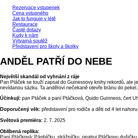
Rezervace vstupenek
Cena vstupného
Jak to funguje v létě
Restaurace
Časté dotazy
Kudy k nám
Výtvarná soutěž
Představení pro školy a školky
ANDĚL PATŘÍ DO NEBE
Největší skandál od vyhnání z ráje
Pan Ptáček se touží zapsat do Guinessovy knihy rekordů, ale je
nevídanou sázku. Ta andělovi nečekaně otevře bránu do pekel.
Účinkují:
pan Ptáček a paní Ptáčková, Quido Guinness, čert Uhlí
Doporučený věk:
představení pro rodiče a děti od 4 let nahoru
Světová premiéra:
2. 7. 2025
Oblíbená replika:
Paní Ptáčková: Pánbíčku, strážníčku, opatruj Ptáčkovu dušičku. O