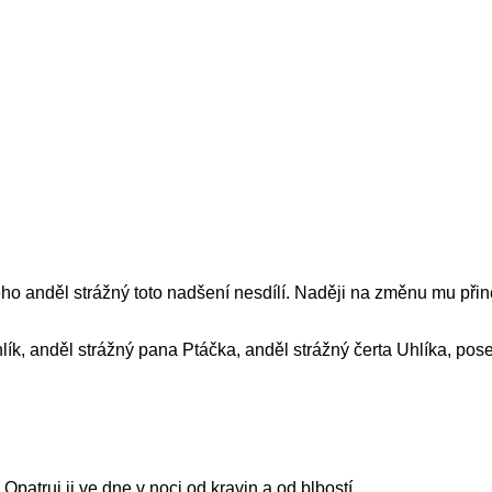
ho anděl strážný toto nadšení nesdílí. Naději na změnu mu přin
k, anděl strážný pana Ptáčka, anděl strážný čerta Uhlíka, posel
patruj ji ve dne v noci od kravin a od blbostí.