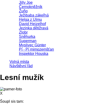
Jilly Joe
Černokněžník
Žuňo
Ježibaba zákeřná
Helga z Ulmu
David Heizelhof
Jezinka dětižravá
Zlobr
Sněhurka
Superman
Myslivec Günter
Pí - Pí mimozemšťan
Inspektor Houska
Volná místa
Návštěvní řád
Lesní mužík
X
Šoupl sis tam: