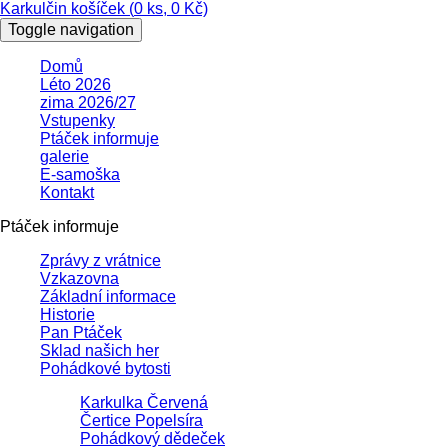
Karkulčin košíček (
0
ks,
0
Kč)
Toggle navigation
Domů
Léto 2026
zima 2026/27
Vstupenky
Ptáček informuje
galerie
E-samoška
Kontakt
Ptáček informuje
Zprávy z vrátnice
Vzkazovna
Základní informace
Historie
Pan Ptáček
Sklad našich her
Pohádkové bytosti
Karkulka Červená
Čertice Popelsíra
Pohádkový dědeček