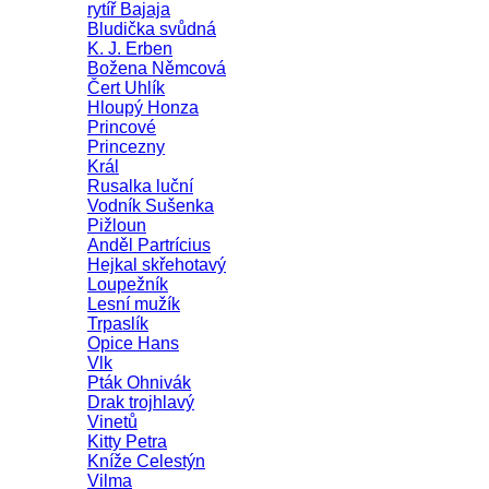
rytíř Bajaja
Bludička svůdná
K. J. Erben
Božena Němcová
Čert Uhlík
Hloupý Honza
Princové
Princezny
Král
Rusalka luční
Vodník Sušenka
Pižloun
Anděl Partrícius
Hejkal skřehotavý
Loupežník
Lesní mužík
Trpaslík
Opice Hans
Vlk
Pták Ohnivák
Drak trojhlavý
Vinetů
Kitty Petra
Kníže Celestýn
Vilma