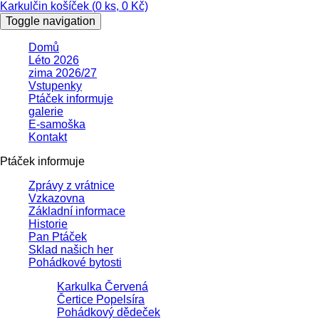
Karkulčin košíček (
0
ks,
0
Kč)
Toggle navigation
Domů
Léto 2026
zima 2026/27
Vstupenky
Ptáček informuje
galerie
E-samoška
Kontakt
Ptáček informuje
Zprávy z vrátnice
Vzkazovna
Základní informace
Historie
Pan Ptáček
Sklad našich her
Pohádkové bytosti
Karkulka Červená
Čertice Popelsíra
Pohádkový dědeček