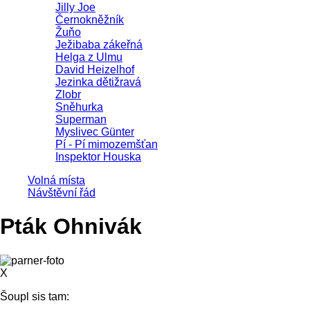
Jilly Joe
Černokněžník
Žuňo
Ježibaba zákeřná
Helga z Ulmu
David Heizelhof
Jezinka dětižravá
Zlobr
Sněhurka
Superman
Myslivec Günter
Pí - Pí mimozemšťan
Inspektor Houska
Volná místa
Návštěvní řád
Pták Ohnivák
X
Šoupl sis tam: