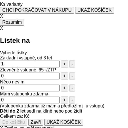
Ks varianty
CHCI POKRAČOVAT V NÁKUPU
UKAŽ KOŠÍČEK
X
Rozumím
X
Lístek na
Vyberte lístky:
Základní vstupné, od 3 let
+
-
Zlevněné vstupné, 65+/ZTP
+
-
Něco nevim
+
-
Mám vstupenku zdarma
+
-
(Vstupenku zdarma již mám a předložím ji u vstupu)
Děti do 2 let
sedí na klíně nebo pod židlí
Celkem za:
Kč
Zavři
UKAŽ KOŠÍČEK