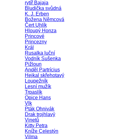
rytíř Bajaja
Bludička svůdná
K. J. Erben
Božena Němcová
Čert Uhlík
Hloupý Honza
Princové
Princezny
Král
Rusalka luční
Vodník Sušenka
Pižloun
Anděl Partrícius
Hejkal skřehotavý
Loupežník
Lesní mužík
Trpaslík
Opice Hans
Vlk
Pták Ohnivák
Drak trojhlavý
Vinetů
Kitty Petra
Kníže Celestýn
Vilma