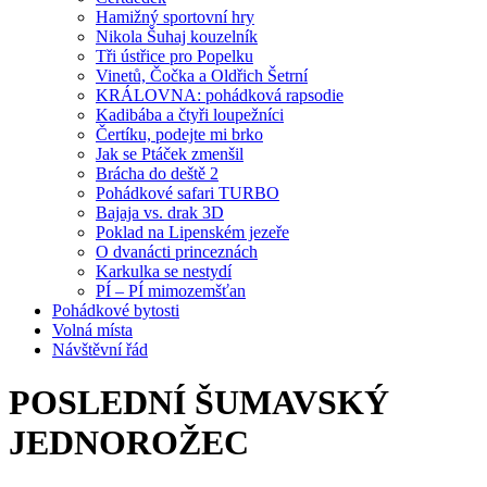
Hamižný sportovní hry
Nikola Šuhaj kouzelník
Tři ústřice pro Popelku
Vinetů, Čočka a Oldřich Šetrní
KRÁLOVNA: pohádková rapsodie
Kadibába a čtyři loupežníci
Čertíku, podejte mi brko
Jak se Ptáček zmenšil
Brácha do deště 2
Pohádkové safari TURBO
Bajaja vs. drak 3D
Poklad na Lipenském jezeře
O dvanácti princeznách
Karkulka se nestydí
PÍ – PÍ mimozemšťan
Pohádkové bytosti
Volná místa
Návštěvní řád
POSLEDNÍ ŠUMAVSKÝ
JEDNOROŽEC