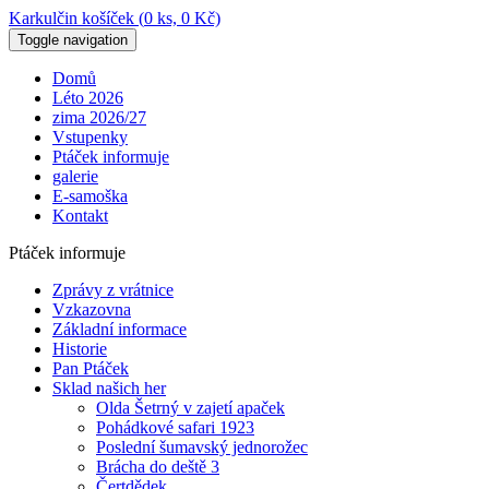
Karkulčin košíček (
0
ks,
0
Kč)
Toggle navigation
Domů
Léto 2026
zima 2026/27
Vstupenky
Ptáček informuje
galerie
E-samoška
Kontakt
Ptáček informuje
Zprávy z vrátnice
Vzkazovna
Základní informace
Historie
Pan Ptáček
Sklad našich her
Olda Šetrný v zajetí apaček
Pohádkové safari 1923
Poslední šumavský jednorožec
Brácha do deště 3
Čertdědek