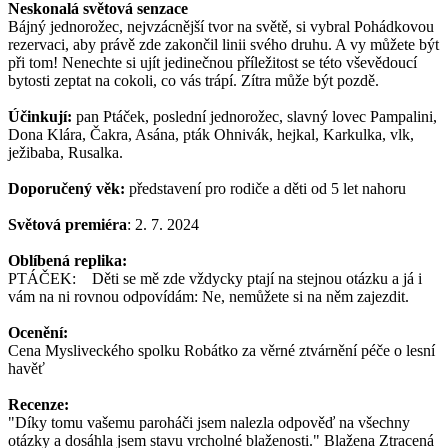
Neskonalá světová senzace
Bájný jednorožec, nejvzácnější tvor na světě, si vybral Pohádkovou
rezervaci, aby právě zde zakončil linii svého druhu. A vy můžete být
při tom! Nenechte si ujít jedinečnou příležitost se této vševědoucí
bytosti zeptat na cokoli, co vás trápí. Zítra může být pozdě.
Účinkují:
pan Ptáček, poslední jednorožec, slavný lovec Pampalini,
Dona Klára, Čakra, Asána, pták Ohnivák, hejkal, Karkulka, vlk,
ježibaba, Rusalka.
Doporučený věk:
představení pro rodiče a děti od 5 let nahoru
Světová premiéra
: 2. 7. 2024
Oblíbená replika:
PTÁČEK: Děti se mě zde vždycky ptají na stejnou otázku a já i
vám na ni rovnou odpovídám: Ne, nemůžete si na něm zajezdit.
Ocenění:
Cena Mysliveckého spolku Robátko za věrné ztvárnění péče o lesní
havěť
Recenze:
"Díky tomu vašemu paroháči jsem nalezla odpověď na všechny
otázky a dosáhla jsem stavu vrcholné blaženosti." Blažena Ztracená